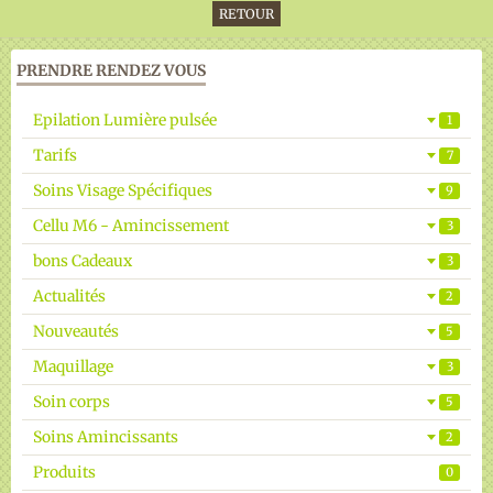
RETOUR
Galerie vidéos
PRENDRE RENDEZ VOUS
Epilation Radicale
Epilation Lumière pulsée
1
Réserver un Rendez Vous
Tarifs
7
Soins Visage Spécifiques
9
Cellu M6 - Amincissement
3
bons Cadeaux
3
Actualités
2
Nouveautés
5
Maquillage
3
Soin corps
5
Soins Amincissants
2
Produits
0