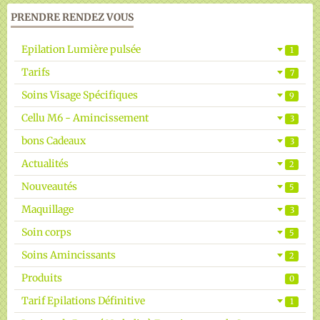
PRENDRE RENDEZ VOUS
Galerie vidéos
Epilation Lumière pulsée
1
Epilation Radicale
Tarifs
7
Réserver un Rendez Vous
Soins Visage Spécifiques
9
Cellu M6 - Amincissement
3
bons Cadeaux
3
Actualités
2
Nouveautés
5
Maquillage
3
Soin corps
5
Soins Amincissants
2
Produits
0
Tarif Epilations Définitive
1