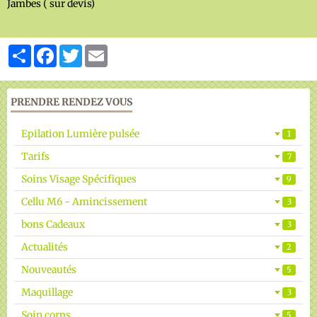
Jambes ( sur devis)
Galerie vidéos
Partager
Facebook
Twitter
Email
Epilation Radicale
Réserver un Rendez Vous
PRENDRE RENDEZ VOUS
Epilation Lumière pulsée
1
Tarifs
7
Soins Visage Spécifiques
9
Cellu M6 - Amincissement
3
bons Cadeaux
3
Actualités
2
Nouveautés
5
Maquillage
3
Soin corps
5