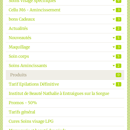
Soins Visage Spécifiques
9
Cellu M6 - Amincissement
Galerie vidéos
3
bons Cadeaux
3
Epilation Radicale
Actualités
2
Réserver un Rendez Vous
Nouveautés
5
Maquillage
3
Soin corps
5
Soins Amincissants
2
Produits
0
Tarif Epilations Définitive
1
Institut de Beauté Nathalie à Entraigues sur la Sorgue
Promos - 50%
Tarifs général
Cures Soins visage LPG