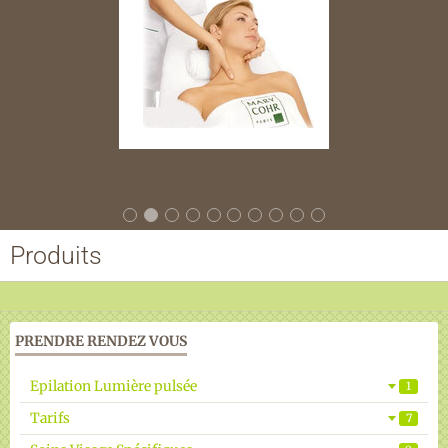
Accueil
Produits
Amincissement
Contact
PRENDRE RENDEZ VOUS
Promotions
Epilation Lumière pulsée
1
BONS CADEAUX
Tarifs
7
Tarifs